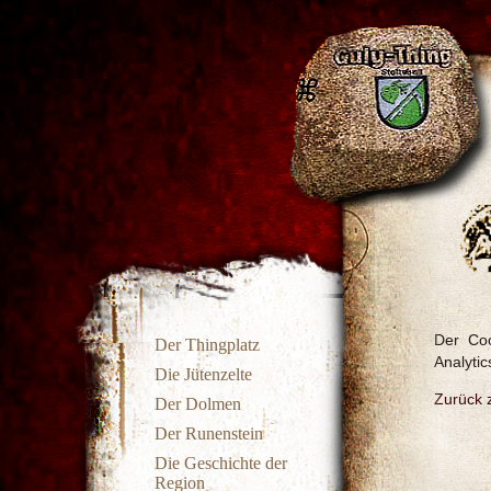
Der Coo
Der Thingplatz
Analytic
Die Jütenzelte
Zurück z
Der Dolmen
Der Runenstein
Die Geschichte der
Region