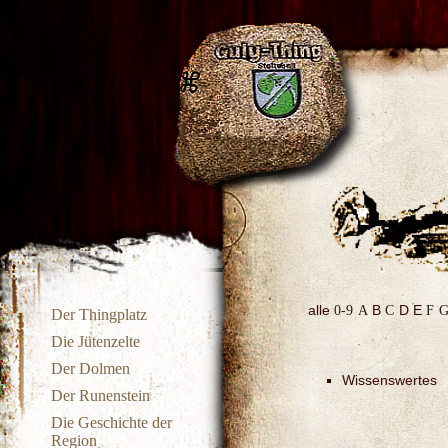
alle
0-9
A
B
C
D
E
F
Der Thingplatz
Die Jütenzelte
Der Dolmen
Wissenswertes
Der Runenstein
Die Geschichte der
Region